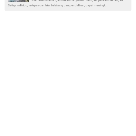
Memahami keuangan bukan hanya hak prerogatif para ahli keuangan.
Setiap individu, terlepas dari latar belakang dan pendidikan, dapat meningk...