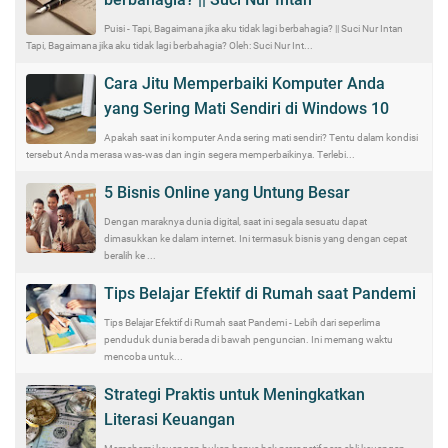
Puisi - Tapi, Bagaimana jika aku tidak lagi berbahagia? || Suci Nur Intan
Tapi, Bagaimana jika aku tidak lagi berbahagia? Oleh: Suci Nur Int...
Cara Jitu Memperbaiki Komputer Anda
yang Sering Mati Sendiri di Windows 10
Apakah saat ini komputer Anda sering mati sendiri? Tentu dalam kondisi
tersebut Anda merasa was-was dan ingin segera memperbaikinya. Terlebi...
5 Bisnis Online yang Untung Besar
Dengan maraknya dunia digital, saat ini segala sesuatu dapat
dimasukkan ke dalam internet. Ini termasuk bisnis yang dengan cepat
beralih ke ...
Tips Belajar Efektif di Rumah saat Pandemi
Tips Belajar Efektif di Rumah saat Pandemi - Lebih dari seperlima
penduduk dunia berada di bawah penguncian. Ini memang waktu
mencoba untuk...
Strategi Praktis untuk Meningkatkan
Literasi Keuangan