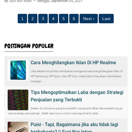
By
Suci Nur Intan
Minggu, September 05, 2021
1
2
3
4
5
6
Next ›
Last
POSTINGAN POPULER
Cara Menghilangkan Iklan Di HP Realme
Jika sebelumnya kita membahas mengenai cara menghilangkan iklan di
HP Samsung, HP Oppo, dan HP Vivo, maka kali ini kita akan membahas
mengen...
Tips Mengoptimalkan Laba dengan Strategi
Penjualan yang Terbukti
Dalam dunia bisnis yang kompetitif, mengoptimalkan laba adalah tujuan
utama setiap perusahaan. Salah satu kunci untuk mencapai hal ini adal...
Puisi - Tapi, Bagaimana jika aku tidak lagi
berbahagia? || Suci Nur Intan