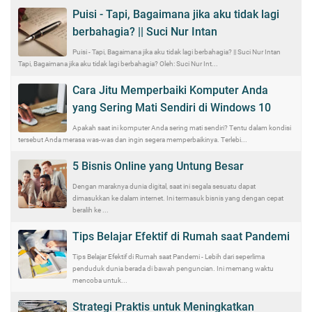
Puisi - Tapi, Bagaimana jika aku tidak lagi
berbahagia? || Suci Nur Intan
Puisi - Tapi, Bagaimana jika aku tidak lagi berbahagia? || Suci Nur Intan
Tapi, Bagaimana jika aku tidak lagi berbahagia? Oleh: Suci Nur Int...
Cara Jitu Memperbaiki Komputer Anda
yang Sering Mati Sendiri di Windows 10
Apakah saat ini komputer Anda sering mati sendiri? Tentu dalam kondisi
tersebut Anda merasa was-was dan ingin segera memperbaikinya. Terlebi...
5 Bisnis Online yang Untung Besar
Dengan maraknya dunia digital, saat ini segala sesuatu dapat
dimasukkan ke dalam internet. Ini termasuk bisnis yang dengan cepat
beralih ke ...
Tips Belajar Efektif di Rumah saat Pandemi
Tips Belajar Efektif di Rumah saat Pandemi - Lebih dari seperlima
penduduk dunia berada di bawah penguncian. Ini memang waktu
mencoba untuk...
Strategi Praktis untuk Meningkatkan