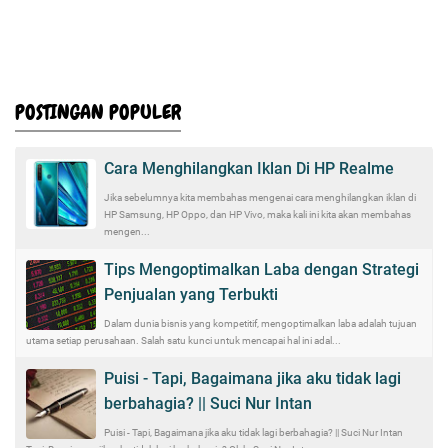
POSTINGAN POPULER
Cara Menghilangkan Iklan Di HP Realme
Jika sebelumnya kita membahas mengenai cara menghilangkan iklan di
HP Samsung, HP Oppo, dan HP Vivo, maka kali ini kita akan membahas
mengen...
Tips Mengoptimalkan Laba dengan Strategi
Penjualan yang Terbukti
Dalam dunia bisnis yang kompetitif, mengoptimalkan laba adalah tujuan
utama setiap perusahaan. Salah satu kunci untuk mencapai hal ini adal...
Puisi - Tapi, Bagaimana jika aku tidak lagi
berbahagia? || Suci Nur Intan
Puisi - Tapi, Bagaimana jika aku tidak lagi berbahagia? || Suci Nur Intan