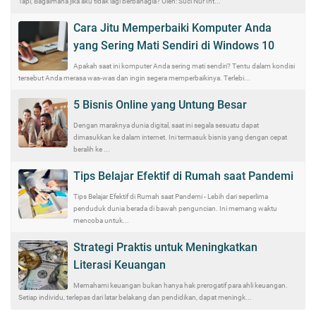
Tapi, Bagaimana jika aku tidak lagi berbahagia? Oleh: Suci Nur Int...
Cara Jitu Memperbaiki Komputer Anda
yang Sering Mati Sendiri di Windows 10
Apakah saat ini komputer Anda sering mati sendiri? Tentu dalam kondisi
tersebut Anda merasa was-was dan ingin segera memperbaikinya. Terlebi...
5 Bisnis Online yang Untung Besar
Dengan maraknya dunia digital, saat ini segala sesuatu dapat
dimasukkan ke dalam internet. Ini termasuk bisnis yang dengan cepat
beralih ke ...
Tips Belajar Efektif di Rumah saat Pandemi
Tips Belajar Efektif di Rumah saat Pandemi - Lebih dari seperlima
penduduk dunia berada di bawah penguncian. Ini memang waktu
mencoba untuk...
Strategi Praktis untuk Meningkatkan
Literasi Keuangan
Memahami keuangan bukan hanya hak prerogatif para ahli keuangan.
Setiap individu, terlepas dari latar belakang dan pendidikan, dapat meningk...