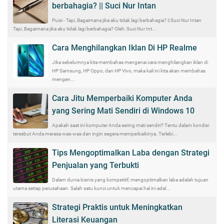
berbahagia? || Suci Nur Intan
Puisi - Tapi, Bagaimana jika aku tidak lagi berbahagia? || Suci Nur Intan
Tapi, Bagaimana jika aku tidak lagi berbahagia? Oleh: Suci Nur Int...
Cara Menghilangkan Iklan Di HP Realme
Jika sebelumnya kita membahas mengenai cara menghilangkan iklan di
HP Samsung, HP Oppo, dan HP Vivo, maka kali ini kita akan membahas
mengen...
Cara Jitu Memperbaiki Komputer Anda
yang Sering Mati Sendiri di Windows 10
Apakah saat ini komputer Anda sering mati sendiri? Tentu dalam kondisi
tersebut Anda merasa was-was dan ingin segera memperbaikinya. Terlebi...
Tips Mengoptimalkan Laba dengan Strategi
Penjualan yang Terbukti
Dalam dunia bisnis yang kompetitif, mengoptimalkan laba adalah tujuan
utama setiap perusahaan. Salah satu kunci untuk mencapai hal ini adal...
Strategi Praktis untuk Meningkatkan
Literasi Keuangan