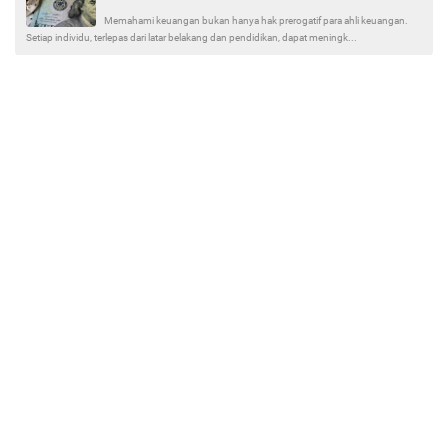
Memahami keuangan bukan hanya hak prerogatif para ahli keuangan.
Setiap individu, terlepas dari latar belakang dan pendidikan, dapat meningk...