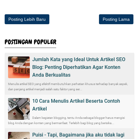
Posting Lebih Baru
Posting Lama
POSTINGAN POPULER
Jumlah Kata yang Ideal Untuk Artikel SEO
Blog: Penting Diperhatikan Agar Konten
Anda Berkualitas
Menulis artikel SEO yang efektif membutuhkan perhatian khusus terhadap banyak aspek,
dan panjang artikel menjadi salah satu faktor yang ser...
10 Cara Menulis Artikel Beserta Contoh
Artikel
Dalam kegiatan blogging, tentu Anda sebagai blogger harus mengisi
blog Anda dengan konten yang bermanfaat. Terlebih bagi blog yang berisika...
Puisi - Tapi, Bagaimana jika aku tidak lagi