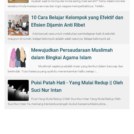
Apakah saat ini komputer Anda sering mati sendiri? Tentu dalam kondisi
tersebut Anda merasa was-was dan ingin segera memperbaikinya. Terlebi...
10 Cara Belajar Kelompok yang Efektif dan
Efisien Dijamin Anti Ribet
Ada banyak cara untuk melakukan pembelajaran baik di sekolah
maupun di rumah, belajar kelompok adalah salah satunya. Belajar kelompok ad...
Mewujudkan Persaudaraan Muslimah
dalam Bingkai Agama Islam
Muslimah sejatinya adalah insan yang lembut dalam berucap dan
bertindak. Tutur katanya yang syahdu menentramkan kalbu setiap i...
Puisi Patah Hati - Yang Mulai Redup || Oleh
Suci Nur Intan
Puisi Yang Mulai Redup || Oleh Suci Nur Intan Yang Mulai Redup Oleh:
Suci Nur Intan Ya, memang kita berdua tengah duduk bersama Meski pikira...