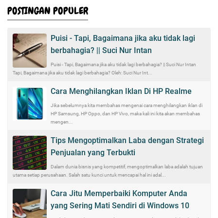
POSTINGAN POPULER
Puisi - Tapi, Bagaimana jika aku tidak lagi
berbahagia? || Suci Nur Intan
Puisi - Tapi, Bagaimana jika aku tidak lagi berbahagia? || Suci Nur Intan
Tapi, Bagaimana jika aku tidak lagi berbahagia? Oleh: Suci Nur Int...
Cara Menghilangkan Iklan Di HP Realme
Jika sebelumnya kita membahas mengenai cara menghilangkan iklan di
HP Samsung, HP Oppo, dan HP Vivo, maka kali ini kita akan membahas
mengen...
Tips Mengoptimalkan Laba dengan Strategi
Penjualan yang Terbukti
Dalam dunia bisnis yang kompetitif, mengoptimalkan laba adalah tujuan
utama setiap perusahaan. Salah satu kunci untuk mencapai hal ini adal...
Cara Jitu Memperbaiki Komputer Anda
yang Sering Mati Sendiri di Windows 10